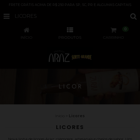
FRETE GRÁTIS ACIMA DE R$ 250 PARA SP, SC, PR E ALGUMAS CAPITAIS
LICORES
0
INÍCIO
PRODUTOS
CARRINHO
Início
>
Licores
LICORES
Nova linha de licores Araz: cremosos, artesanais e cheios de sabor. Um