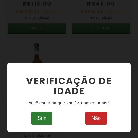
R$113,00
R$46,00
R$109,61
R$44,62
COM
PIX
COM
PIX
12
X DE
R$11,62
11
X DE
R$5,14
VERIFICAÇÃO DE
IDADE
Você confirma que tem 18 anos ou mais?
LICOR DE DOCE DE LEITE,
CHOCOLATE E AMBURANA
500 ML
Sim
Não
R$98,00
R$95,06
COM
PIX
12
X DE
R$10,08