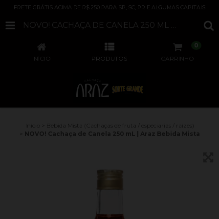
FRETE GRÁTIS ACIMA DE R$ 250 PARA SP, SC, PR E ALGUMAS CAPITAIS
NOVO! CACHAÇA DE CANELA 250 ML | ARAZ BEBIDA MISTA
0
INÍCIO
PRODUTOS
CARRINHO
Início
>
Bebida Mista (Cachaças de fruta / especiarias / raízes)
>
NOVO! Cachaça de Canela 250 mL | Araz Bebida Mista