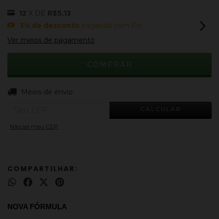
12
X DE
R$5,13
3% de desconto
pagando com Pix
Ver meios de pagamento
ALTERAR CEP
Entregas para o CEP:
Meios de envio
CALCULAR
Não sei meu CEP
COMPARTILHAR:
NOVA FÓRMULA