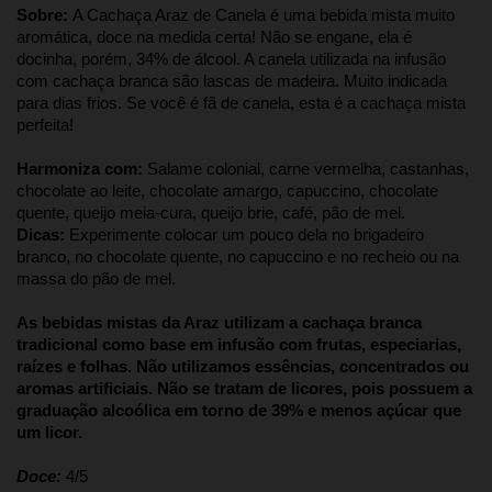
Sobre: 
A Cachaça Araz de Canela é uma bebida mista muito 
aromática, doce na medida certa! Não se engane, ela é 
docinha, porém, 34% de álcool. A canela utilizada na infusão 
com cachaça branca são lascas de madeira. Muito indicada 
para dias frios. Se você é fã de canela, esta é a cachaça mista 
perfeita!
Harmoniza com: 
Salame colonial, carne vermelha, castanhas, 
chocolate ao leite, chocolate amargo, capuccino, chocolate 
quente, queijo meia-cura, queijo brie, café, pão de mel.
Dicas:
 Experimente colocar um pouco dela no brigadeiro 
branco, no chocolate quente, no capuccino e no recheio ou na 
massa do pão de mel.
As bebidas mistas da Araz utilizam a cachaça branca 
tradicional como base em infusão com frutas, especiarias, 
raízes e folhas. Não utilizamos essências, concentrados ou 
aromas artificiais. Não se tratam de licores, pois possuem a 
graduação alcoólica em torno de 39% e menos açúcar que 
um licor.
Doce:
 4/5 