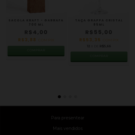
SACOLA KRAFT - GARRAFA
TAÇA GRAPPA CRISTAL
700 ML
85ML
R$4,00
R$55,00
R$3,88
R$53,35
COM
PIX
COM
PIX
12
X DE
R$5,66
Para presentear
Mais vendidos