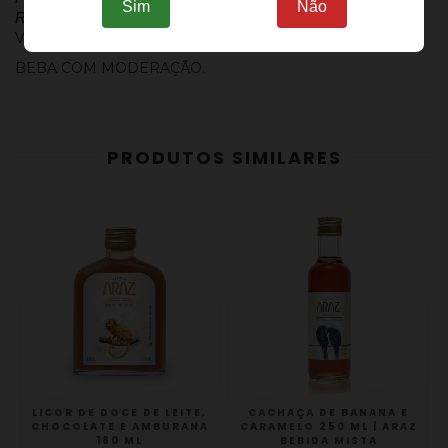
Sim
Não
Registro no mapa n°: PR002468-6.000001.
VENDA PROIBIDA PARA MENORES DE 18 ANOS.
BEBA COM MODERAÇÃO.
PRODUTOS SIMILARES
CACHAÇA DE BANANA E
LICOR DE DOCE DE LEITE,
CARAMELO 250 ML | ARAZ
CHOCOLATE E AMBURANA
BEBIDA MISTA
180 ML