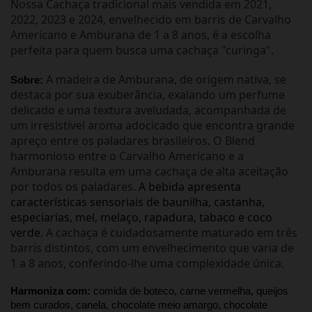
Nossa Cachaça tradicional mais vendida em 2021, 
2022, 2023 e 2024, envelhecido em barris de Carvalho 
Americano e Amburana de 1 a 8 anos, é a escolha 
perfeita para quem busca uma cachaça "curinga".
A madeira de Amburana, de origem nativa, se
Sobre: 
destaca por sua exuberância, exalando um perfume
delicado e uma textura aveludada, acompanhada de
um irresistível aroma adocicado que encontra grande
apreço entre os paladares brasileiros. O Blend
harmonioso entre o Carvalho Americano e a
Amburana resulta em uma cachaça de alta aceitação
por todos os paladares.
A bebida apresenta
características sensoriais de baunilha, castanha,
especiarias, mel, melaço, rapadura, tabaco e coco
verde
. A cachaça é cuidadosamente maturado em três
barris distintos, com um envelhecimento que varia de
1 a 8 anos, conferindo-lhe uma complexidade única.
Harmoniza com: 
comida de boteco, carne vermelha, queijos 
bem curados, canela, chocolate meio amargo, chocolate 