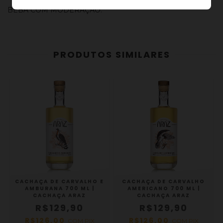
BEBA COM MODERAÇÃO.
PRODUTOS SIMILARES
CACHAÇA DE CARVALHO E
CACHAÇA DE CARVALHO
AMBURANA 700 ML |
AMERICANO 700 ML |
CACHAÇA ARAZ
CACHAÇA ARAZ
R$129,90
R$129,90
R$126,00
R$126,00
COM
PIX
COM
PIX