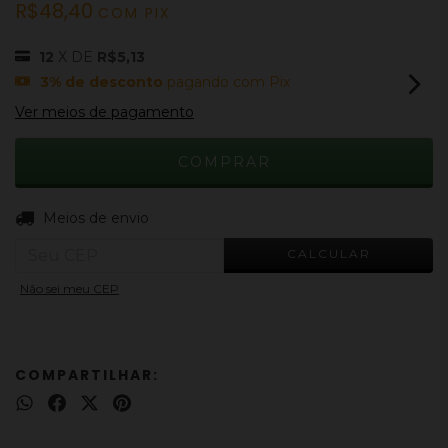
R$48,40
COM
PIX
12
X DE
R$5,13
3% de desconto
pagando com Pix
Ver meios de pagamento
ALTERAR CEP
Entregas para o CEP:
Meios de envio
CALCULAR
Não sei meu CEP
COMPARTILHAR: