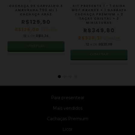
A
CACHAÇA DE CARVALHO E
KIT PRESENTE 1 - 1 CAIXA
AMBURANA 700 ML |
MDF GRANDE + 1 GARRAFA
CACHAÇA ARAZ
CACHAÇA PREMIUM + 2
TAÇAS CRISTAL + 3
R$129,90
MINIATURAS
R$126,00
R$349,80
COM
PIX
12
X DE
R$13,36
R$339,31
COM
PIX
12
X DE
R$35,98
COMPRAR
Para presentear
Mais vendidos
Cachaças Premium
Licor