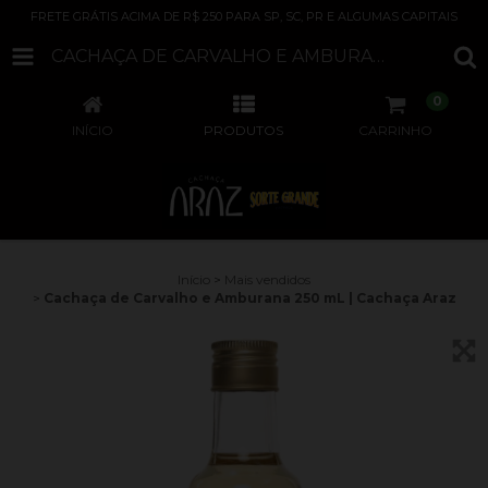
FRETE GRÁTIS ACIMA DE R$ 250 PARA SP, SC, PR E ALGUMAS CAPITAIS
CACHAÇA DE CARVALHO E AMBURANA 250 ML | CACHAÇA ARAZ
0
INÍCIO
PRODUTOS
CARRINHO
Início
>
Mais vendidos
>
Cachaça de Carvalho e Amburana 250 mL | Cachaça Araz