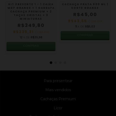
KIT PRESENTE 1 - 1 CAIXA
CACHAÇA PRATA 600 ML |
MDF GRANDE + 1 GARRAFA
SORTE GRANDE
CACHAÇA PREMIUM + 2
R$45,00
TAÇAS CRISTAL + 3
MINIATURAS
R$43,65
COM
PIX
R$349,80
11
X DE
R$5,03
R$339,31
COM
PIX
12
X DE
R$35,98
COMPRAR
Para presentear
Mais vendidos
Cachaças Premium
Licor