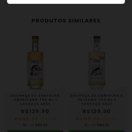
PRODUTOS SIMILARES
CACHAÇA DE CARVALHO
CACHAÇA DE CARVALHO E
AMERICANO 700 ML |
BÁLSAMO 700 ML |
CACHAÇA ARAZ
CACHAÇA ARAZ
R$129,90
R$129,90
R$126,00
R$126,00
COM
PIX
COM
PIX
12
X DE
R$13,36
12
X DE
R$13,36