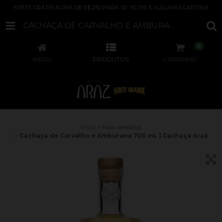
FRETE GRÁTIS ACIMA DE R$ 250 PARA SP, SC, PR E ALGUMAS CAPITAIS
CACHAÇA DE CARVALHO E AMBURANA 700 ML | CACHAÇA ARAZ
0
INÍCIO
PRODUTOS
CARRINHO
Início
>
Mais vendidos
>
Cachaça de Carvalho e Amburana 700 mL | Cachaça Araz