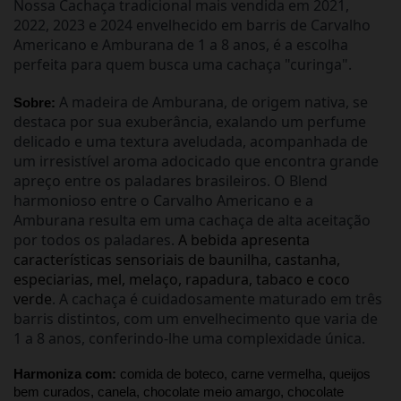
Nossa Cachaça tradicional mais vendida em 2021, 
2022, 2023 e 2024 envelhecido em barris de Carvalho 
Americano e Amburana de 1 a 8 anos, é a escolha 
perfeita para quem busca uma cachaça "curinga".
A madeira de Amburana, de origem nativa, se
Sobre: 
destaca por sua exuberância, exalando um perfume
delicado e uma textura aveludada, acompanhada de
um irresistível aroma adocicado que encontra grande
apreço entre os paladares brasileiros. O Blend
harmonioso entre o Carvalho Americano e a
Amburana resulta em uma cachaça de alta aceitação
por todos os paladares.
A bebida apresenta
características sensoriais de baunilha, castanha,
especiarias, mel, melaço, rapadura, tabaco e coco
verde
. A cachaça é cuidadosamente maturado em três
barris distintos, com um envelhecimento que varia de
1 a 8 anos, conferindo-lhe uma complexidade única.
Harmoniza com: 
comida de boteco, carne vermelha, queijos 
bem curados, canela, chocolate meio amargo, chocolate 