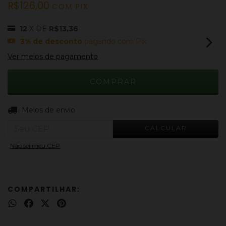
R$126,00
COM
PIX
12
X DE
R$13,36
3% de desconto
pagando com Pix
Ver meios de pagamento
ALTERAR CEP
Entregas para o CEP:
Meios de envio
CALCULAR
Não sei meu CEP
COMPARTILHAR: