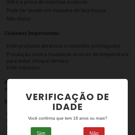
Vidro à prova de manchas e odores
Pode ser lavado em máquina de lava louças
Não tóxico
Cuidados Importantes:
Evite produtos abrasivos e utensílios pontiagudos
Precaução contra mudanças bruscas de temperatura
para evitar choque térmico
Evite impactos
Aviso:
O uso incorreto pode reduzir a vida útil do
produto.
VERIFICAÇÃO DE
Informações Importantes:
IDADE
Medidas consideradas com o volume máximo até a
Você confirma que tem 18 anos ou mais?
boca
Pode haver variação de até 5% no volume
Sim
Não