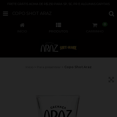
FRETE GRÁTIS ACIMA DE R$ 250 PARA SP, SC, PR E ALGUMAS CAPITAIS
COPO SHOT ARAZ
0
INÍCIO
PRODUTOS
CARRINHO
Início
>
Para presentear
>
Copo Shot Araz