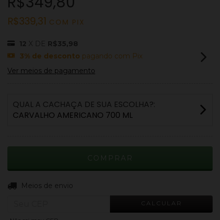
R$349,80
R$339,31
COM
PIX
12
X DE
R$35,98
3% de desconto
pagando com Pix
Ver meios de pagamento
QUAL A CACHAÇA DE SUA ESCOLHA?:
CARVALHO AMERICANO 700 ML
ALTERAR CEP
Entregas para o CEP:
Meios de envio
CALCULAR