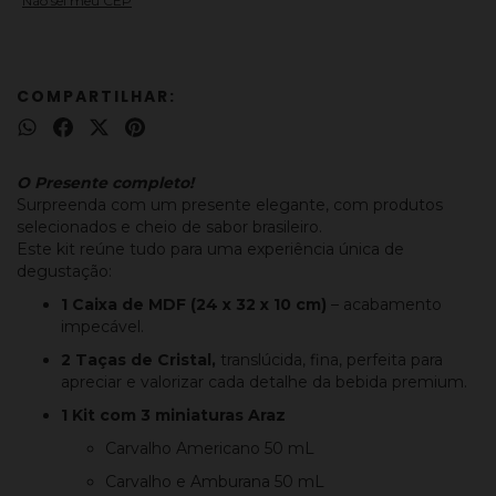
Não sei meu CEP
COMPARTILHAR:
O Presente completo!
Surpreenda com um presente elegante, com produtos
selecionados e cheio de sabor brasileiro.
Este kit reúne tudo para uma experiência única de
degustação:
1 Caixa de MDF (24 x 32 x 10 cm)
– acabamento
impecável.
2 Taças de Cristal,
translúcida, fina, perfeita para
apreciar e valorizar cada detalhe da bebida premium.
1 Kit com 3 miniaturas Araz
Carvalho Americano 50 mL
Carvalho e Amburana 50 mL