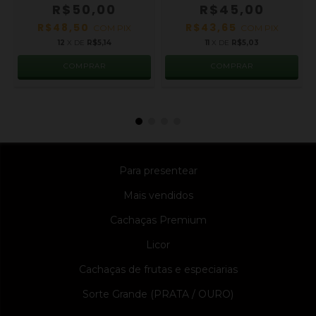
R$45,00
R$50,00
R$43,65
R$48,50
COM
PIX
COM
PIX
11
X DE
R$5,03
12
X DE
R$5,14
Para presentear
Mais vendidos
Cachaças Premium
Licor
Cachaças de frutas e especiarias
Sorte Grande (PRATA / OURO)