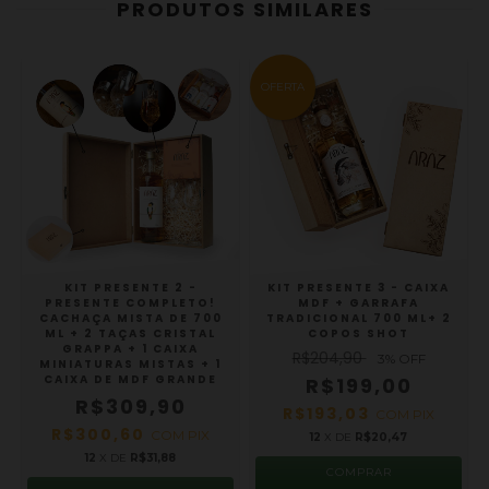
PRODUTOS SIMILARES
OFERTA
KIT PRESENTE 2 -
KIT PRESENTE 3 - CAIXA
PRESENTE COMPLETO!
MDF + GARRAFA
CACHAÇA MISTA DE 700
TRADICIONAL 700 ML+ 2
ML + 2 TAÇAS CRISTAL
COPOS SHOT
GRAPPA + 1 CAIXA
R$204,90
3
% OFF
MINIATURAS MISTAS + 1
CAIXA DE MDF GRANDE
R$199,00
R$309,90
R$193,03
COM
PIX
R$300,60
COM
PIX
12
X DE
R$20,47
12
X DE
R$31,88
COMPRAR