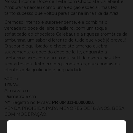
Nosso Licor de Doce de Leite com Chocolate Callebaut e
Amburana nasceu como uma edição especial, mas fez
tanto sucesso que voltou para ficar na linha fixa da Araz.
Cremoso intenso e surpreendente, ele combina o
verdadeiro doce de leite brasileiro, com um toque
sofisticado do chocolate Callebaut e a riqueza aromática da
amburana, um sabor diferente de tudo que você já provou!
O sabor é equilibrado: o chocolate amargo quebra
suavemente o doce do doce de leite, enquanto a
amburana acrescenta uma nota sutil de especiarias. Um
licor artesanal, feito em pequenos lotes, que conquistou
clientes pela qualidade e originalidade.
500 mL
11% Vol.
Altura 31 cm
Diâmetro 6 cm
N° Registro no MAPA:
PR 004811-9.000008.
VENDA PROIBIDA PARA MENORES DE 18 ANOS. BEBA
COM MODERAÇÃO.