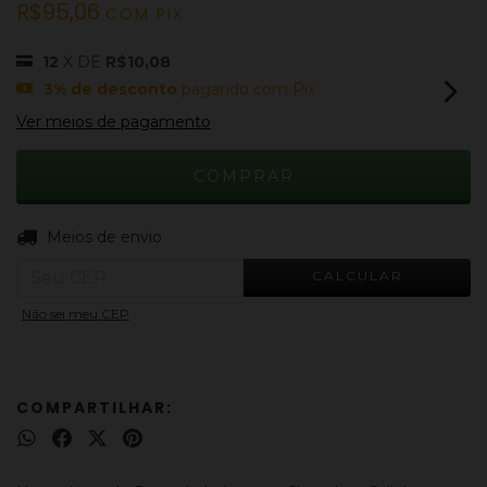
R$95,06
COM
PIX
12
X DE
R$10,08
3% de desconto
pagando com Pix
Ver meios de pagamento
ALTERAR CEP
Entregas para o CEP:
Meios de envio
CALCULAR
Não sei meu CEP
COMPARTILHAR: