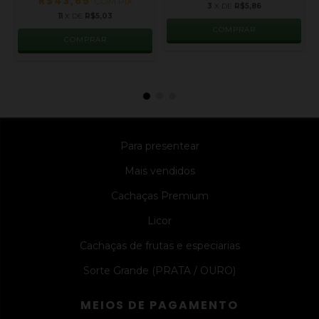
R$43,65
COM
PIX
3
X DE
R$5,86
11
X DE
R$5,03
Para presentear
Mais vendidos
Cachaças Premium
Licor
Cachaças de frutas e especiarias
Sorte Grande (PRATA / OURO)
MEIOS DE PAGAMENTO