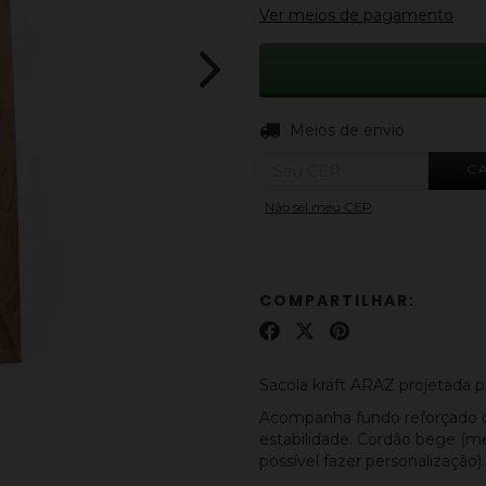
Ver meios de pagamento
Entregas para o CEP:
Meios de envio
C
Não sei meu CEP
COMPARTILHAR:
Sacola kraft ARAZ projetada 
Acompanha fundo reforçado c
estabilidade. Cordão bege (m
possível fazer personalização).