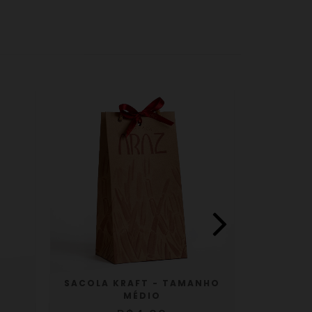
SACOLA KRAFT - TAMANHO
TAÇA GR
MÉDIO