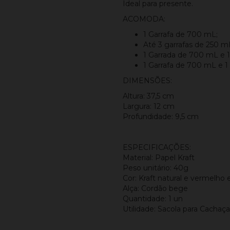
Ideal para presente.
ACOMODA:
1 Garrafa de 700 mL;
Até 3 garrafas de 250 m
1 Garrada de 700 mL e 1
1 Garrafa de 700 mL e 1
DIMENSÕES:
Altura: 37,5 cm
Largura: 12 cm
Profundidade: 9,5 cm
ESPECIFICAÇÕES:
Material: Papel Kraft
Peso unitário: 40g
Cor: Kraft natural e vermelho 
Alça: Cordão bege
Quantidade: 1 un
Utilidade: Sacola para Cachaça