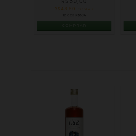
R$50,00
PIX
R$48,50
COM
PIX
12
X DE
R$5,14