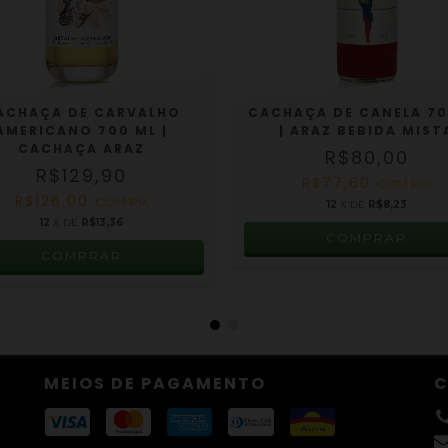
ACHAÇA DE CARVALHO
CACHAÇA DE CANELA 70
AMERICANO 700 ML |
| ARAZ BEBIDA MIST
CACHAÇA ARAZ
R$80,00
R$129,90
R$77,60
COM
PIX
R$126,00
COM
PIX
12
X DE
R$8,23
12
X DE
R$13,36
MEIOS DE PAGAMENTO