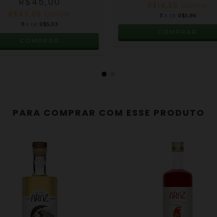
R$45,00
R$14,55
COM
PIX
R$43,65
COM
PIX
3
X DE
R$5,86
11
X DE
R$5,03
PARA COMPRAR COM ESSE PRODUTO