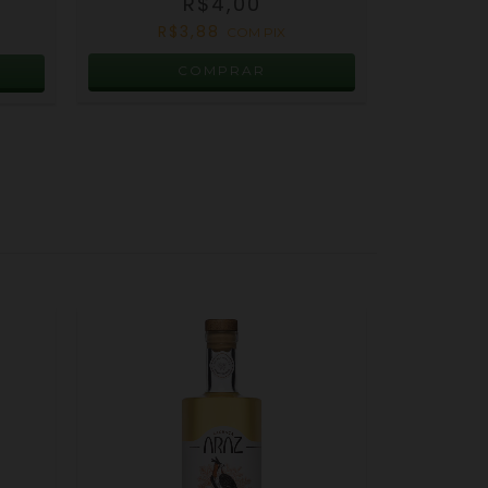
R$4,00
R$
R$3,88
COM
PIX