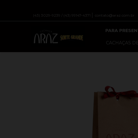
(43) 3029-9239 / (43) 99147-4371
contato@araz.com.br
PARA PRESEN
CACHAÇAS DE