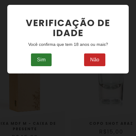
VERIFICAÇÃO DE
PRODUTOS SIMILARES
IDADE
Você confirma que tem 18 anos ou mais?
Sim
Não
IXA MDF M - CAIXA DE
COPO SHOT ARAZ
PRESENTE
R$15,00