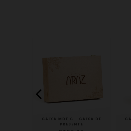
TAL 85ML
CA
CAIXA MDF G - CAIXA DE
PRESENTE
0