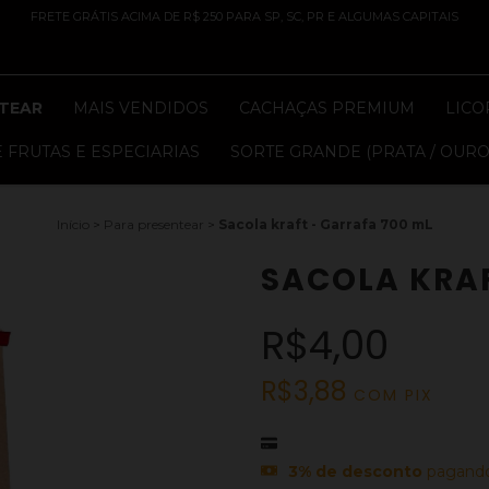
FRETE GRÁTIS ACIMA DE R$ 250 PARA SP, SC, PR E ALGUMAS CAPITAIS
TEAR
MAIS VENDIDOS
CACHAÇAS PREMIUM
LICO
 FRUTAS E ESPECIARIAS
SORTE GRANDE (PRATA / OURO
Início
>
Para presentear
>
Sacola kraft - Garrafa 700 mL
SACOLA KRAF
R$4,00
R$3,88
COM
PIX
3% de desconto
pagando