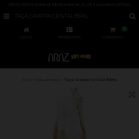
FRETE GRÁTIS ACIMA DE R$ 250 PARA SP, SC, PR E ALGUMAS CAPITAIS
TAÇA GRAPPA CRISTAL 85ML
0
INÍCIO
PRODUTOS
CARRINHO
Início
>
Mais vendidos
>
Taça Grappa Cristal 85mL