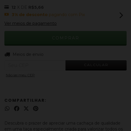
12
X DE
R$5,66
3% de desconto
pagando com Pix
Ver meios de pagamento
ALTERAR CEP
Entregas para o CEP:
Meios de envio
CALCULAR
Não sei meu CEP
COMPARTILHAR:
Descubra o prazer de apreciar uma cachaça de qualidade
em uma taça especialmente criada para valorizar todos os