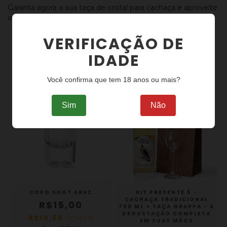
Garanta agora a sua taça de cristal para cachaça e aproveite
o melhor que essa bebida tradicional pode oferecer.
VERIFICAÇÃO DE
IDADE
PRODUTOS SIMILARES
Você confirma que tem 18 anos ou mais?
Sim
Não
COPO SHOT ARAZ
KIT PRESENTE 5 -
CACHAÇA TRADICIONAL
R$15,00
700 ML + TAÇA GRAPPA - A
DEGUSTAÇÃO COMPLETA
R$14,55
COM
PIX
EM SUAS MÃOS