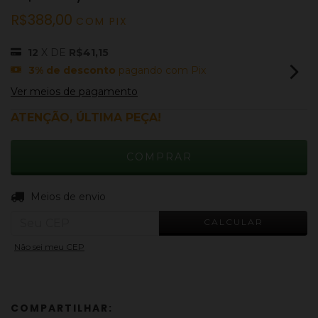
R$388,00
COM
PIX
12
X DE
R$41,15
3% de desconto
pagando com Pix
Ver meios de pagamento
ATENÇÃO, ÚLTIMA PEÇA!
ALTERAR CEP
Entregas para o CEP:
Meios de envio
CALCULAR
Não sei meu CEP
COMPARTILHAR: