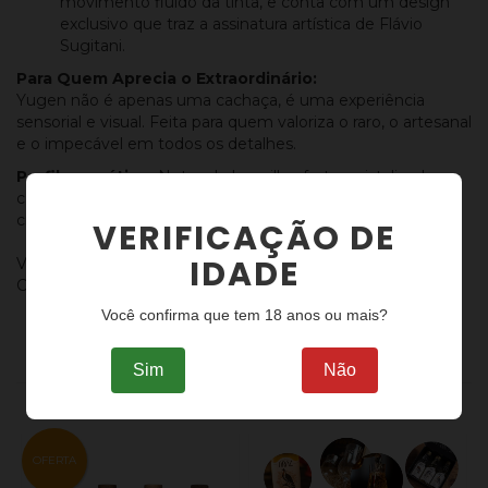
movimento fluido da tinta, e conta com um design
exclusivo que traz a assinatura artística de Flávio
Sugitani.
Para Quem Aprecia o Extraordinário:
Yugen não é apenas uma cachaça, é uma experiência
sensorial e visual. Feita para quem valoriza o raro, o artesanal
e o impecável em todos os detalhes.
Perfil aromático:
Notas de baunilha, frutas cristalizadas,
caramelo, melado, mel, ameixa, anis, erva-doce, canela,
cravo, cardamomo, coco, amêndoa, tabaco e defumado.
VERIFICAÇÃO DE
IDADE
VENDA PROIBIDA PARA MENORES DE 18 ANOS. BEBA
COM MODERAÇÃO.
Você confirma que tem 18 anos ou mais?
Sim
Não
PRODUTOS SIMILARES
OFERTA