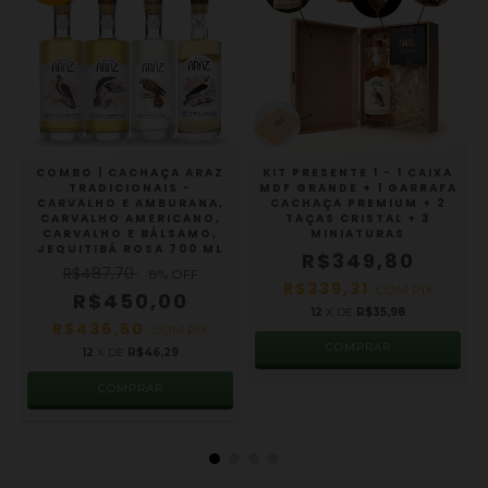
COMBO | CACHAÇA ARAZ
KIT PRESENTE 1 - 1 CAIXA
TRADICIONAIS -
MDF GRANDE + 1 GARRAFA
CARVALHO E AMBURANA,
CACHAÇA PREMIUM + 2
CARVALHO AMERICANO,
TAÇAS CRISTAL + 3
CARVALHO E BÁLSAMO,
MINIATURAS
JEQUITIBÁ ROSA 700 ML
R$349,80
R$487,70
8
% OFF
R$339,31
COM
PIX
R$450,00
12
X DE
R$35,98
R$436,50
COM
PIX
COMPRAR
12
X DE
R$46,29